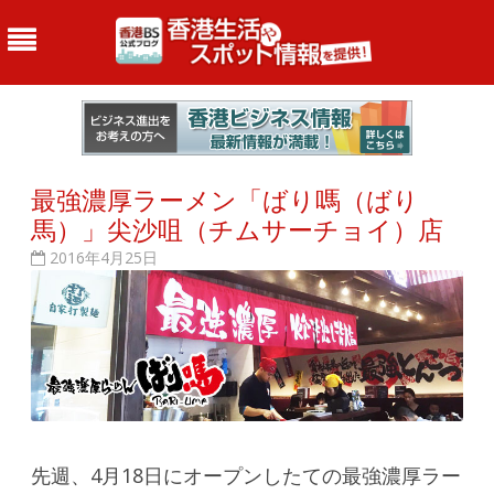
最強濃厚ラーメン「ばり嗎（ばり
馬）」尖沙咀（チムサーチョイ）店
2016年4月25日
先週、4月18日にオープンしたての最強濃厚ラー