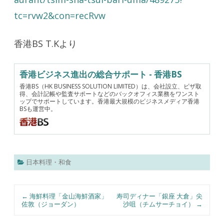
tc=rvw2&con=recRvw
香港BS T.Kより
香港ビジネス進出の総合サポート - 香港BS
香港BS（HK BUSINESS SOLUTION LIMITED）は、会社設立、ビザ取
得、会計記帳や監査サポートなどのバックオフィス業務をワンスト
ップでサポートしています。香港最大規模のビジネスメディア香港
BSも運営中。
日本料理・和食
Post navigation
←
海鮮料理「金山海鮮酒家」
寿司ディナー「銀座 大倉」尖
佐敦（ジョーダン）
沙咀（チムサーチョイ）
→